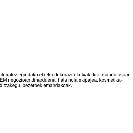
 materialez egindako etxeko dekorazio-kutxak dira, mundu osoan
 OEM negozioan diharduena, hala nola ekipajea, kosmetika-
in ditzakegu. bezeroek emandakoak.