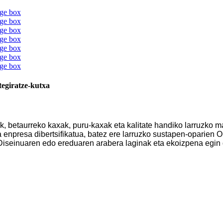
tegiratze-kutxa
txak, betaurreko kaxak, puru-kaxak eta kalitate handiko larruzko
ta enpresa dibertsifikatua, batez ere larruzko sustapen-oparien
tab. Diseinuaren edo ereduaren arabera laginak eta ekoizpena eg