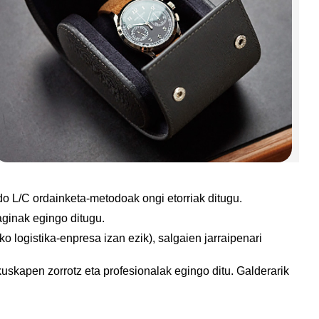
o L/C ordainketa-metodoak ongi etorriak ditugu.
aginak egingo ditugu.
 logistika-enpresa izan ezik), salgaien jarraipenari
kuskapen zorrotz eta profesionalak egingo ditu. Galderarik