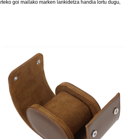
oarteko goi mailako marken lankidetza handia lortu dugu,