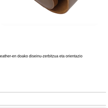
ather-en doako diseinu-zerbitzua eta orientazio