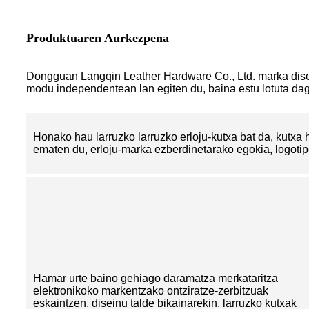
Produktuaren Aurkezpena
Dongguan Langqin Leather Hardware Co., Ltd. marka disein
modu independentean lan egiten du, baina estu lotuta da
Honako hau larruzko larruzko erloju-kutxa bat da, kutxa
ematen du, erloju-marka ezberdinetarako egokia, logotip
Hamar urte baino gehiago daramatza merkataritza
elektronikoko markentzako ontziratze-zerbitzuak
eskaintzen, diseinu talde bikainarekin, larruzko kutxak