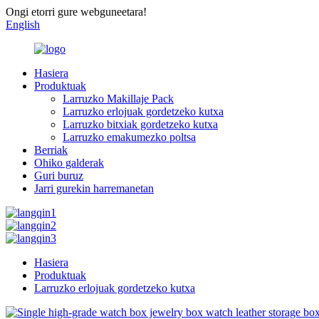
Ongi etorri gure webguneetara!
English
Hasiera
Produktuak
Larruzko Makillaje Pack
Larruzko erlojuak gordetzeko kutxa
Larruzko bitxiak gordetzeko kutxa
Larruzko emakumezko poltsa
Berriak
Ohiko galderak
Guri buruz
Jarri gurekin harremanetan
Hasiera
Produktuak
Larruzko erlojuak gordetzeko kutxa