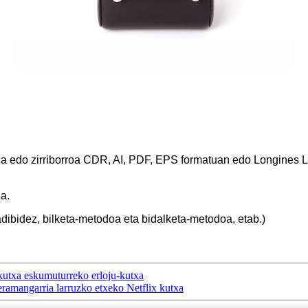
a edo zirriborroa CDR, AI, PDF, EPS formatuan edo Longines Le
a.
adibidez, bilketa-metodoa eta bidalketa-metodoa, etab.)
i-kutxa eskumuturreko erloju-kutxa
eramangarria larruzko etxeko Netflix kutxa