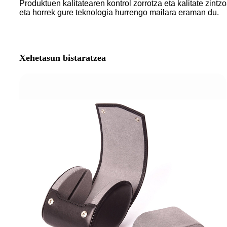
Produktuen kalitatearen kontrol zorrotza eta kalitate zint
eta horrek gure teknologia hurrengo mailara eraman du.
Xehetasun bistaratzea