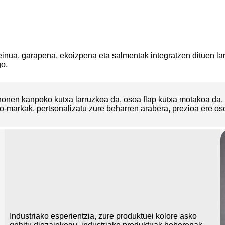
ua, garapena, ekoizpena eta salmentak integratzen dituen larru
go.
 honen kanpoko kutxa larruzkoa da, osoa flap kutxa motakoa da,
o-markak. pertsonalizatu zure beharren arabera, prezioa ere o
Industriako esperientzia, zure produktuei kolore asko