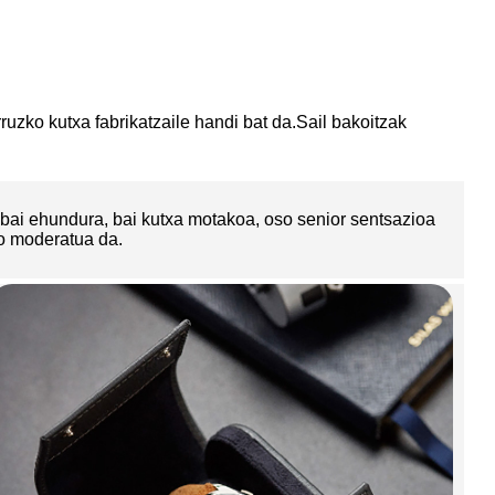
zko kutxa fabrikatzaile handi bat da.Sail bakoitzak
 bai ehundura, bai kutxa motakoa, oso senior sentsazioa
so moderatua da.