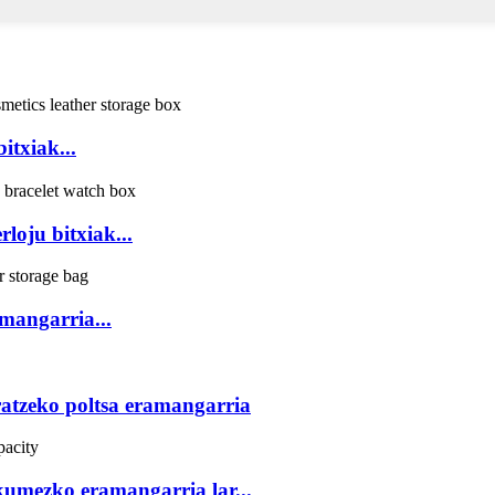
itxiak...
loju bitxiak...
mangarria...
atzeko poltsa eramangarria
kumezko eramangarria lar...