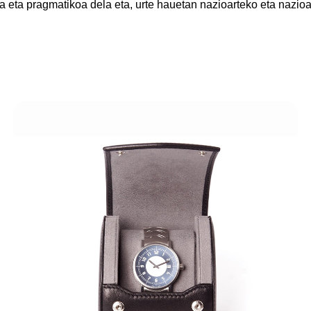
zoa eta pragmatikoa dela eta, urte hauetan nazioarteko eta nazi