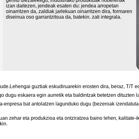
gehitu diezaiekegu, industriako produktuak hoberenak
izan daitezen, jendeak esaten du: jendea arropetan
oinarritzen da, zaldiak jarlekuan oinarritzen dira, formaren
diseinua oso garrantzitsua da, batekin. zati integrala.
de.Lehengai guztiak eskudiruarekin erosten dira, beraz, T/T ed
o dugu eskaera egin aurretik eta baldintzak betetzen dituzten l
a-enpresa bat antolatzen lagunduko dugu (bezeroak izendatutako
an zehar eta produkzioa eta ontziratzea baino lehen, kalitate-i
kin.