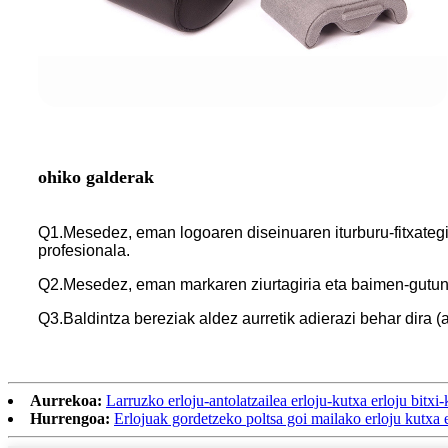
ohiko galderak
Q1.Mesedez, eman logoaren diseinuaren iturburu-fitxategi
profesionala.
Q2.Mesedez, eman markaren ziurtagiria eta baimen-gutun
Q3.Baldintza bereziak aldez aurretik adierazi behar dira (
Aurrekoa:
Larruzko erloju-antolatzailea erloju-kutxa erloju bitx
Hurrengoa:
Erlojuak gordetzeko poltsa goi mailako erloju kutxa 