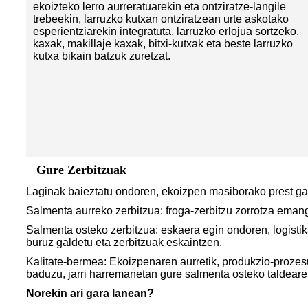
ekoizteko lerro aurreratuarekin eta ontziratze-langile
trebeekin, larruzko kutxan ontziratzean urte askotako
esperientziarekin integratuta, larruzko erlojua sortzeko.
kaxak, makillaje kaxak, bitxi-kutxak eta beste larruzko
kutxa bikain batzuk zuretzat.
Gure Zerbitzuak
Laginak baieztatu ondoren, ekoizpen masiborako prest gau
Salmenta aurreko zerbitzua: froga-zerbitzu zorrotza emang
Salmenta osteko zerbitzua: eskaera egin ondoren, logistik
buruz galdetu eta zerbitzuak eskaintzen.
Kalitate-bermea: Ekoizpenaren aurretik, produkzio-prozesu
baduzu, jarri harremanetan gure salmenta osteko taldeare
Norekin ari gara lanean?