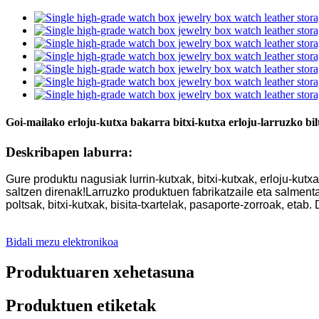
Goi-mailako erloju-kutxa bakarra bitxi-kutxa erloju-larruzko bil
Deskribapen laburra:
Gure produktu nagusiak lurrin-kutxak, bitxi-kutxak, erloju-ku
saltzen direnak!Larruzko produktuen fabrikatzaile eta salmen
poltsak, bitxi-kutxak, bisita-txartelak, pasaporte-zorroak, e
Bidali mezu elektronikoa
Produktuaren xehetasuna
Produktuen etiketak