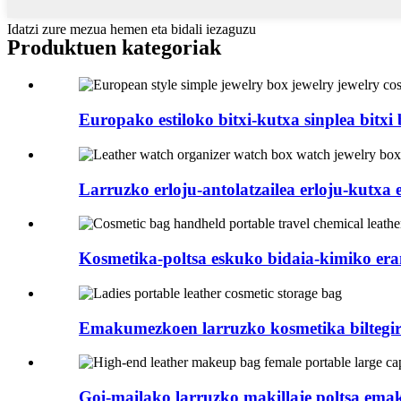
Idatzi zure mezua hemen eta bidali iezaguzu
Produktuen kategoriak
Europako estiloko bitxi-kutxa sinplea bitxi b
Larruzko erloju-antolatzailea erloju-kutxa er
Kosmetika-poltsa eskuko bidaia-kimiko era
Emakumezkoen larruzko kosmetika biltegir
Goi-mailako larruzko makillaje poltsa ema