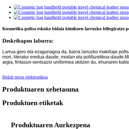
Kosmetika-poltsa eskuko bidaia kimikoen larruzko biltegiratze-
Deskribapen laburra:
Larrua gero eta ezagunagoa da, baina larruzko makillaje polt
mori, literatur eredua daude, modan eta polifazetikoa daude.M
argia, fintasun-sentsazio uniformea ​​ukitzen du, ehunaren kal
Bidali mezu elektronikoa
Produktuaren xehetasuna
Produktuen etiketak
Produktuaren Aurkezpena