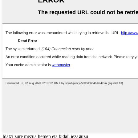
Idatzi zure mezua hemen eta bidali iezaguzu