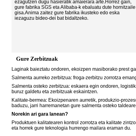
ezagutzen dugu hasieratik amaierara arte.Horrez gain,
gure fabrika SGS eta Alibaba-k ebaluatu dute hornitzaile
gisa.Anima zaitez gure fabrika ikusteko edo eska
iezaguzu bideo-dei bat bidaltzeko.
Gure Zerbitzuak
Laginak baieztatu ondoren, ekoizpen masiborako prest gau
Salmenta aurreko zerbitzua: froga-zerbitzu zorrotza emang
Salmenta osteko zerbitzua: eskaera egin ondoren, logistik
buruz galdetu eta zerbitzuak eskaintzen.
Kalitate-bermea: Ekoizpenaren aurretik, produkzio-prozesu
baduzu, jarri harremanetan gure salmenta osteko taldeare
Norekin ari gara lanean?
Produktuen kalitatearen kontrol zorrotza eta kalitate zint
eta horrek gure teknologia hurrengo mailara eraman du.