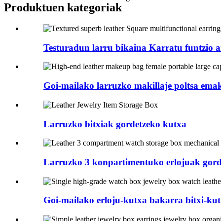
Produktuen kategoriak
Testuradun larru bikaina Karratu funtzio an
Goi-mailako larruzko makillaje poltsa ema
Larruzko bitxiak gordetzeko kutxa
Larruzko 3 konpartimentuko erlojuak gord
Goi-mailako erloju-kutxa bakarra bitxi-kutx