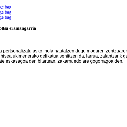
poltsa eramangarria
sa pertsonalizatu asko, nola hautatzen dugu modaren zentzuaren
ihisea ukimenerako delikatua sentitzen da, larrua, zalantzarik
itate eskasagoa den bitartean, zakarra edo are gogorragoa den.