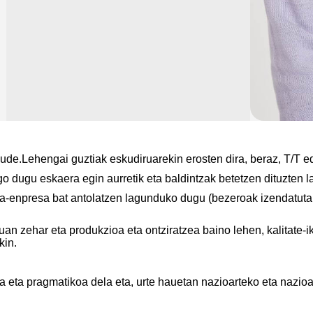
de.Lehengai guztiak eskudiruarekin erosten dira, beraz, T/T ed
o dugu eskaera egin aurretik eta baldintzak betetzen dituzten l
a-enpresa bat antolatzen lagunduko dugu (bezeroak izendatutako
an zehar eta produkzioa eta ontziratzea baino lehen, kalitate-i
kin.
zoa eta pragmatikoa dela eta, urte hauetan nazioarteko eta nazi