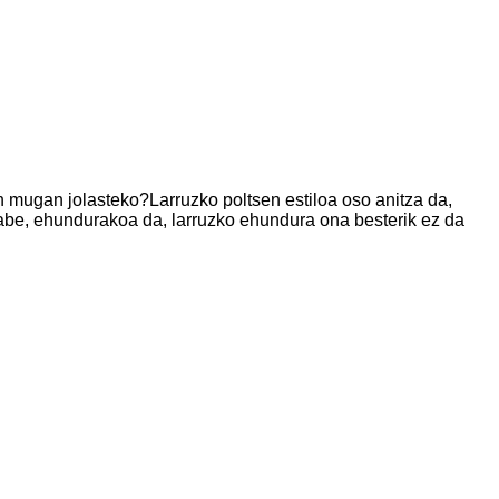
 mugan jolasteko?Larruzko poltsen estiloa oso anitza da,
 gabe, ehundurakoa da, larruzko ehundura ona besterik ez da