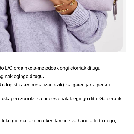
o L/C ordainketa-metodoak ongi etorriak ditugu.
aginak egingo ditugu.
 logistika-enpresa izan ezik), salgaien jarraipenari
kuskapen zorrotz eta profesionalak egingo ditu. Galderarik
oarteko goi mailako marken lankidetza handia lortu dugu,