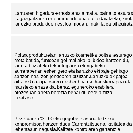
Larruaren higadura-erresistentzia maila, baina tolesturar
iragazgaitzaren errendimendu ona du, bidaiatzeko, kirola
larruzko produktuen estiloa modan, makillajea biltegirat
Poltsa produktuetan larruzko kosmetika poltsa testurago
mota bat da, funtsean goi-mailako ibilbidea hartzen du,
larru artifizialeko teknologiaren etengabeko
aurrerapenari esker, gero eta larruzko ekipaje gehiago
sartzen hasi zen jendearen bizitzan.Larruzko ekipajea
oihalezko ekipajearen desberdina da, hauskorragoa eta
hausteko erraza da, beraz, eguneroko erabilera
prozesuan arreta berezia behar du bere bizitza
luzatzeko.
Bezeroaren % 100eko gogobetetasuna lortzeko
konpromisoa hartzen dugu.Garrantzitsuena, kalitatea da
lehentasun nagusia.Kalitate kontrolaren garrantzia