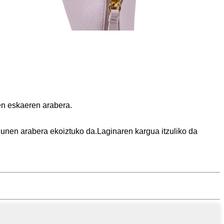
en eskaeren arabera.
unen arabera ekoiztuko da.Laginaren kargua itzuliko da