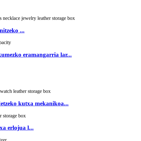
itzeko ...
kumezko eramangarria lar...
etzeko kutxa mekanikoa...
a erlojua l...