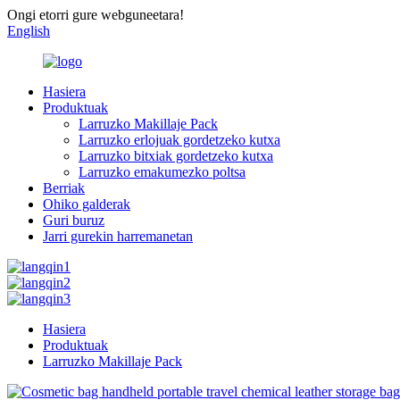
Ongi etorri gure webguneetara!
English
Hasiera
Produktuak
Larruzko Makillaje Pack
Larruzko erlojuak gordetzeko kutxa
Larruzko bitxiak gordetzeko kutxa
Larruzko emakumezko poltsa
Berriak
Ohiko galderak
Guri buruz
Jarri gurekin harremanetan
Hasiera
Produktuak
Larruzko Makillaje Pack