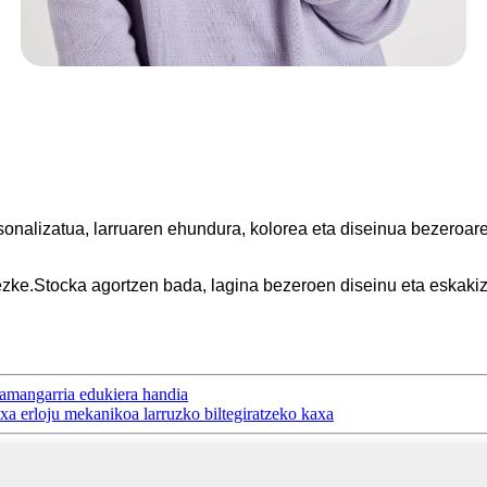
onalizatua, larruaren ehundura, kolorea eta diseinua bezeroar
ezke.Stocka agortzen bada, lagina bezeroen diseinu eta eskakiz
amangarria edukiera handia
a erloju mekanikoa larruzko biltegiratzeko kaxa