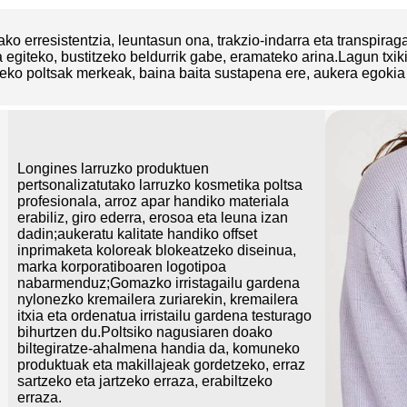
ako erresistentzia, leuntasun ona, trakzio-indarra eta transpirag
 egiteko, bustitzeko beldurrik gabe, eramateko arina.Lagun txik
zeko poltsak merkeak, baina baita sustapena ere, aukera egokia 
Longines larruzko produktuen
pertsonalizatutako larruzko kosmetika poltsa
profesionala, arroz apar handiko materiala
erabiliz, giro ederra, erosoa eta leuna izan
dadin;aukeratu kalitate handiko offset
inprimaketa koloreak blokeatzeko diseinua,
marka korporatiboaren logotipoa
nabarmenduz;Gomazko irristagailu gardena
nylonezko kremailera zuriarekin, kremailera
itxia eta ordenatua irristailu gardena testurago
bihurtzen du.Poltsiko nagusiaren doako
biltegiratze-ahalmena handia da, komuneko
produktuak eta makillajeak gordetzeko, erraz
sartzeko eta jartzeko erraza, erabiltzeko
erraza.