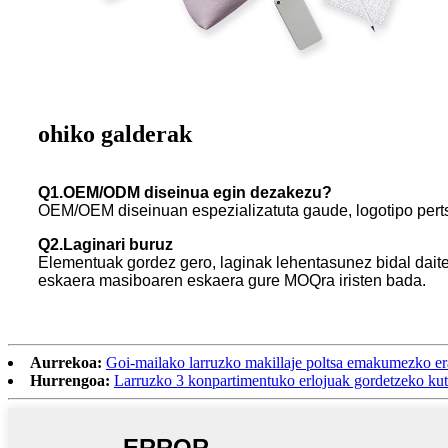
ohiko galderak
Q1.OEM/ODM diseinua egin dezakezu?
OEM/OEM diseinuan espezializatuta gaude, logotipo perts
Q2.Laginari buruz
Elementuak gordez gero, laginak lehentasunez bidal dait
eskaera masiboaren eskaera gure MOQra iristen bada.
Aurrekoa:
Goi-mailako larruzko makillaje poltsa emakumezko er
Hurrengoa:
Larruzko 3 konpartimentuko erlojuak gordetzeko kutx