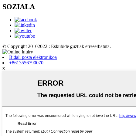
SOZIALA
© Copyright 20102022 : Eskubide guztiak erreserbatuta.
Bidali posta elektronikoa
+8613556790070
x