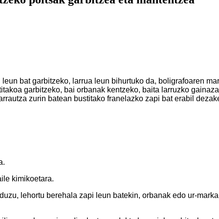
i leun bat garbitzeko, larrua leun bihurtuko da, boligrafoaren m
titakoa garbitzeko, bai orbanak kentzeko, baita larruzko gainaza
arrautza zurin batean bustitako franelazko zapi bat erabil dezake
a.
aile kimikoetara.
aduzu, lehortu berehala zapi leun batekin, orbanak edo ur-marka