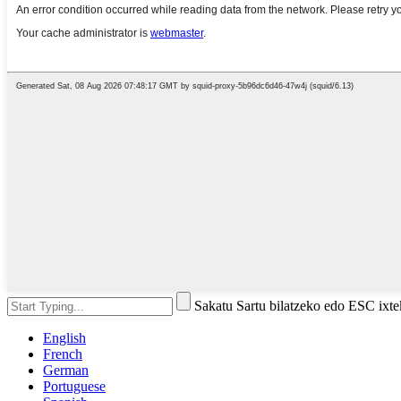
Sakatu Sartu bilatzeko edo ESC ixt
English
French
German
Portuguese