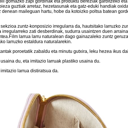
erabili gomazko zapi gordinak eta produktu bereziak garbitzeko eta
pieza guztiak arretaz, hezetasunak eta gatz-eduki handiak oxid
z denean maileguan hartu, hobe da kotoizko poltsa batean gord
sekzioa zuntz-konposizio irregularra da, hautsitako larruzko z
rregularreko zati desberdinak, sudurra usaintzen duen arraina. u
ea.Film larrua larru naturalean dago gainazaleko zuntz geruzar
ako larruzko estaldura naturalarekin.
-tantak poroetatik zabaldu eta minutu gutxira, leku hezea ikus da
 usaina du, eta imitazio larruak plastiko usaina du.
mitazio larrua distiratsua da.