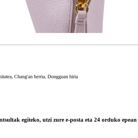
itatea, Chang'an herria, Dongguan hiria
tsultak egiteko, utzi zure e-posta eta 24 orduko epea