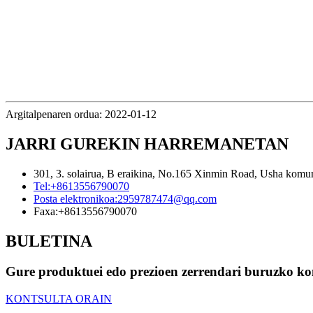
Argitalpenaren ordua: 2022-01-12
JARRI GUREKIN HARREMANETAN
301, 3. solairua, B eraikina, No.165 Xinmin Road, Usha komun
Tel:
+8613556790070
Posta elektronikoa:
2959787474@qq.com
Faxa:
+8613556790070
BULETINA
Gure produktuei edo prezioen zerrendari buruzko kon
KONTSULTA ORAIN