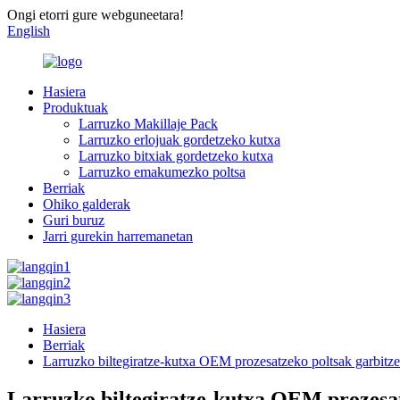
Ongi etorri gure webguneetara!
English
Hasiera
Produktuak
Larruzko Makillaje Pack
Larruzko erlojuak gordetzeko kutxa
Larruzko bitxiak gordetzeko kutxa
Larruzko emakumezko poltsa
Berriak
Ohiko galderak
Guri buruz
Jarri gurekin harremanetan
Hasiera
Berriak
Larruzko biltegiratze-kutxa OEM prozesatzeko poltsak garbitze
Larruzko biltegiratze-kutxa OEM prozesat