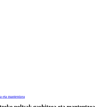
a eta mantentzea
zeko poltsak garbitzea eta mantentzea