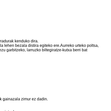
arradurak kenduko dira.
la lehen bezala distira egiteko ere.Aurreko urteko poltsa,
zu garbitzeko, larruzko biltegiratze-kutxa berri bat
k gainazala zimur ez dadin.