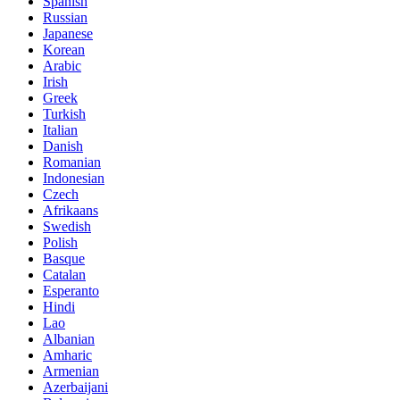
Spanish
Russian
Japanese
Korean
Arabic
Irish
Greek
Turkish
Italian
Danish
Romanian
Indonesian
Czech
Afrikaans
Swedish
Polish
Basque
Catalan
Esperanto
Hindi
Lao
Albanian
Amharic
Armenian
Azerbaijani