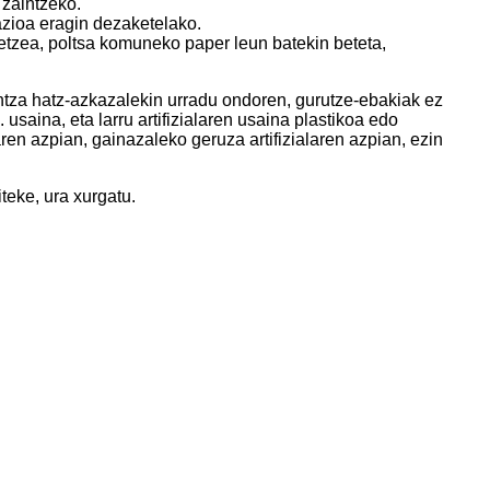
 zaintzeko.
azioa eragin dezaketelako.
etzea, poltsa komuneko paper leun batekin beteta,
untza hatz-azkazalekin urradu ondoren, gurutze-ebakiak ez
saina, eta larru artifizialaren usaina plastikoa edo
en azpian, gainazaleko geruza artifizialaren azpian, ezin
iteke, ura xurgatu.