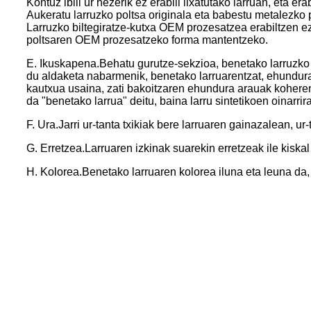
Kontuz ibili ur hezerik ez erabili lixatutako larruan, eta 
Aukeratu larruzko poltsa originala eta babestu metalezko 
Larruzko biltegiratze-kutxa OEM prozesatzea erabiltzen e
poltsaren OEM prozesatzeko forma mantentzeko.
E. Ikuskapena.Behatu gurutze-sekzioa, benetako larruzko 
du aldaketa nabarmenik, benetako larruarentzat, ehundura i
kautxua usaina, zati bakoitzaren ehundura arauak koherent
da "benetako larrua" deitu, baina larru sintetikoen oinarrir
F. Ura.Jarri ur-tanta txikiak bere larruaren gainazalean, ur
G. Erretzea.Larruaren izkinak suarekin erretzeak ile kiskal
H. Kolorea.Benetako larruaren kolorea iluna eta leuna da, i