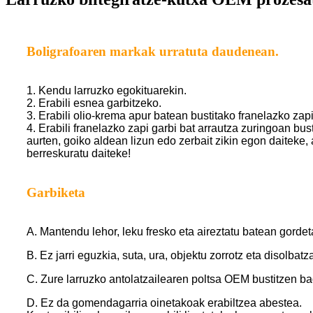
Boligrafoaren markak urratuta daudenean.
1. Kendu larruzko egokituarekin.
2. Erabili esnea garbitzeko.
3. Erabili olio-krema apur batean bustitako franelazko zap
4. Erabili franelazko zapi garbi bat arrautza zuringoan bus
aurten, goiko aldean lizun edo zerbait zikin egon daiteke, 
berreskuratu daiteke!
Garbiketa
A. Mantendu lehor, leku fresko eta aireztatu batean gordet
B. Ez jarri eguzkia, suta, ura, objektu zorrotz eta disolbatz
C. Zure larruzko antolatzailearen poltsa OEM bustitzen b
D. Ez da gomendagarria oinetakoak erabiltzea abestea.